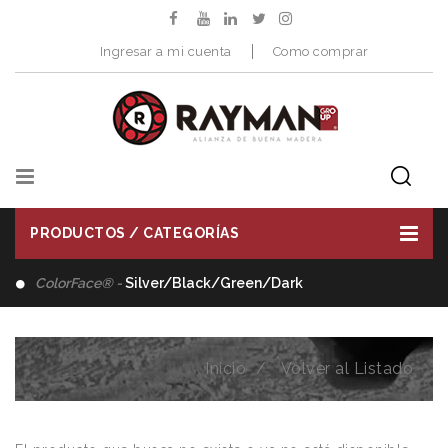
Ingresar a mi cuenta
Como comprar
PRODUCTOS / CATEGORÍAS
ColorFace® -
Silver/Black/Green/Dark
Inicio
Volver al Listado