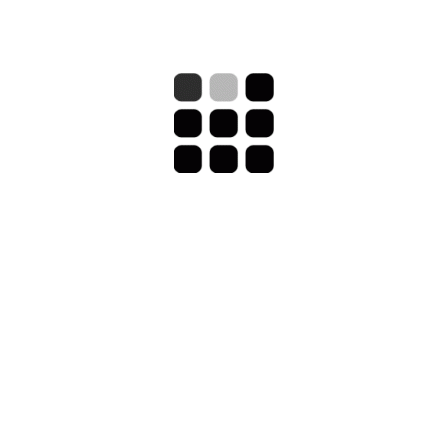
DISPONE
D // DIE
250 mm //
300 mm //
350 mm //
400 mm //
420 mm //
450 mm //
500 mm //
550 mm //
600 mm //
650 mm //
700 mm //
800 mm //
1000 mm /