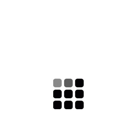
8 a 16 - 130/150 - 2/4/6 - 40/50
10 a 20 - 130/150 - 2/4/6 - 40/50
15 a 30 - 130/150 - 2/4/6 - 40/50
20 a 40 - 130/150 - 2/4/6 - 40/50
COMO COMPRAR
Consultar sobre este producto
Nombre (*)