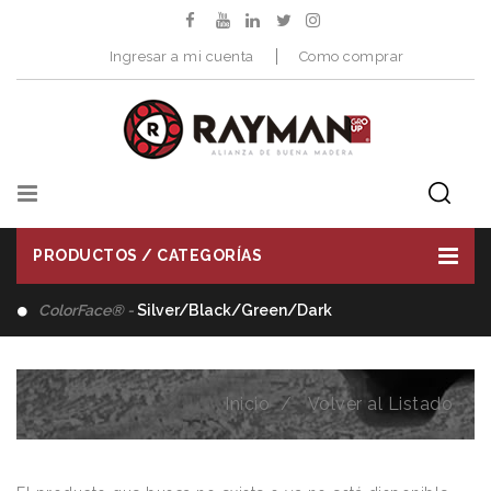
Ingresar a mi cuenta
Como comprar
PRODUCTOS / CATEGORÍAS
ColorFace® -
Silver/Black/Green/Dark
Inicio
Volver al Listado