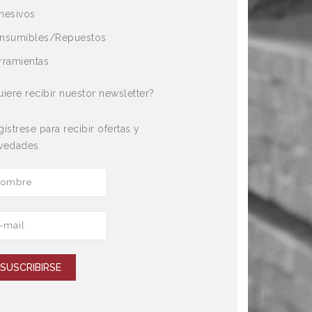
hesivos
nsumibles/Repuestos
rramientas
uiere recibir nuestor newsletter?
ístrese para recibir ofertas y
vedades.
SUSCRIBIRSE