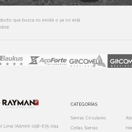
ducto que busca no existe o ya no está
Pastillas Diente MD
Cuchilla 18% HSS 35x3
ible.
Sello por Calor
Jgo. 16 Fresas
p/madera ( Carimbo )
Plaquimbre
Trasferidor de Grados
Cola Vinilica 20kgrs
Amarilla
CATEGORÍAS
Sierras Circulares
Ab
el Lima (Admin) 098-675-094
Cintas Sierras
He