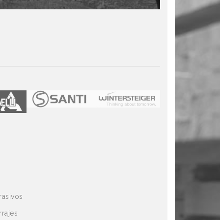
Fresa para Finger
Fresa p/Barrote
z4
Disco Diamantado 6"
Recalcador
Afila Widea
Fresa p/ barrote D125
Inserto PVD cubi
- Z4
Titanio p/ensam
rasivos
rrajes