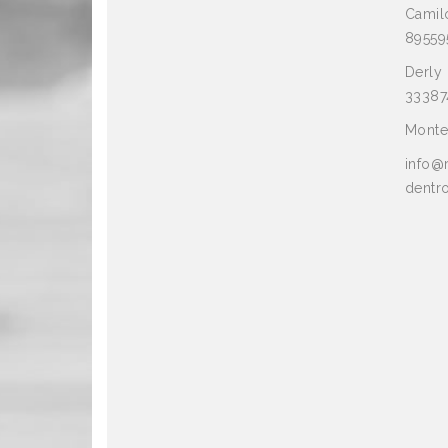
Camilo
89559
Derly 
33387
Monte
info@
dentr