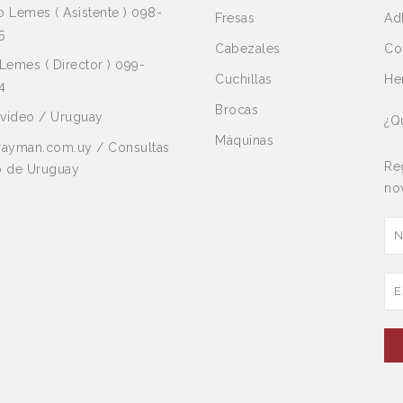
 Lemes ( Asistente ) 098-
Fresas
Ad
5
Cabezales
Co
Lemes ( Director ) 099-
Cuchillas
He
4
Brocas
video / Uruguay
¿Q
Máquinas
rayman.com.uy / Consultas
Reg
o de Uruguay
no