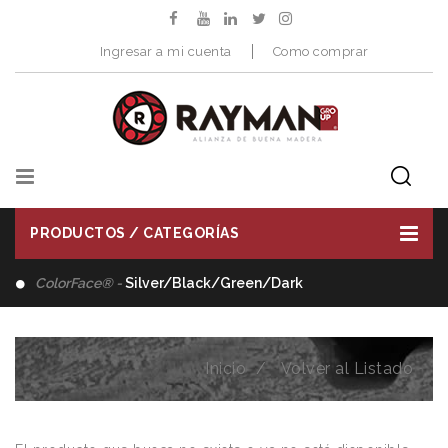
Ingresar a mi cuenta
Como comprar
PRODUCTOS / CATEGORÍAS
ColorFace® -
Silver/Black/Green/Dark
Inicio
Volver al Listado