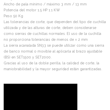
Ancho de pala mínimo / máximo 3 mm / 13 mm
Potencia del motor 1.5 HP 1.1 KW
Peso 50 Kg
Las tolerancias de corte, que dependen del tipo de cuchilla
utilizada y de las alturas de corte, deben considerarse
como sierras de cuchillas normales. El uso de la cuchilla
no proporciona tolerancias de menos de ± 2 mm
La sierra acanalada SN33 se puede utilizar como una sierra
de banco normal o movible al aplicarla al brazo ajustable
(BS) en SET1500 y SET2000.
Gracias al uso de la doble perilla, la calidad de corte, la
maniobrabilidad y la mayor seguridad están garantizadas.