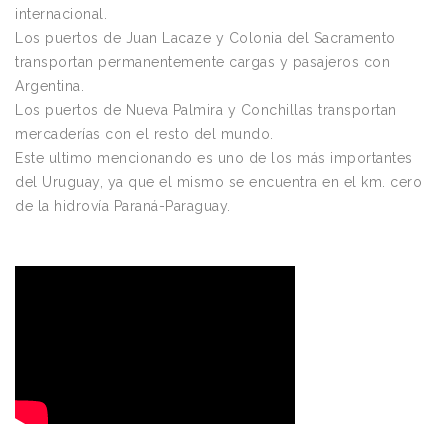
internacional.
Los puertos de Juan Lacaze y Colonia del Sacramento
transportan permanentemente cargas y pasajeros con
Argentina.
Los puertos de Nueva Palmira y Conchillas transportan
mercaderías con el resto del mundo.
Este ultimo mencionando es uno de los más importantes
del Uruguay, ya que el mismo se encuentra en el km. cero
de la hidrovía Paraná-Paraguay.