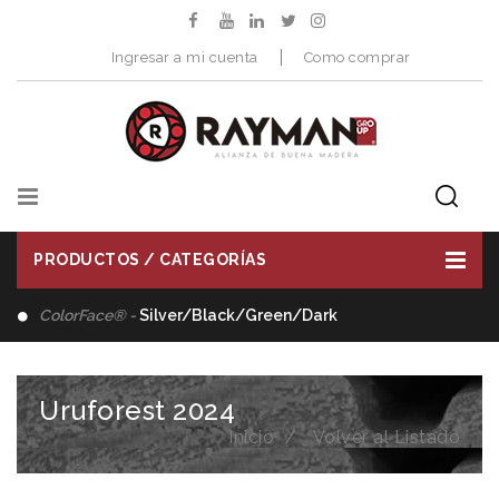
Ingresar a mi cuenta
Como comprar
PRODUCTOS / CATEGORÍAS
reen/Dark
Distribuimos -
Herramientas de Co
Uruforest 2024
Inicio
Volver al Listado