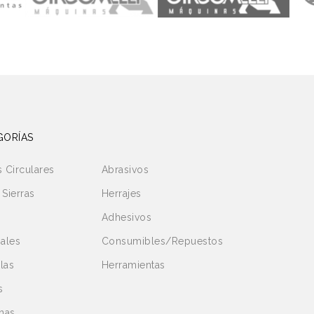
GORÍAS
s Circulares
Abrasivos
 Sierras
Herrajes
s
Adhesivos
ales
Consumibles/Repuestos
las
Herramientas
s
nas