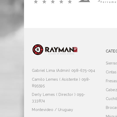
CATE
Sierra
Gabriel Lima (Admin) 098-675-094
Cintas
Camilo Lemes ( Asistente ) 098-
Fresa
895595
Cabez
Derly Lemes ( Director ) 099-
Cuchil
333874
Broca
Montevideo / Uruguay
Máqui