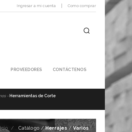
Ingresar a mi cuenta
Como comprar
PROVEEDORES
CONTÁCTENOS
mos -
Herramientas de Corte
Importamos -
M
icio
Catálogo /
Herrajes
/
Varios