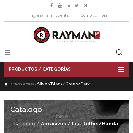
Ingresar a mi cuenta
Como comprar
PRODUCTOS / CATEGORÍAS
ColorFace® -
Silver/Black/Green/Dark
Catálogo
Inicio
Catálogo /
Abrasivos
/
Lija Rollos/Banda