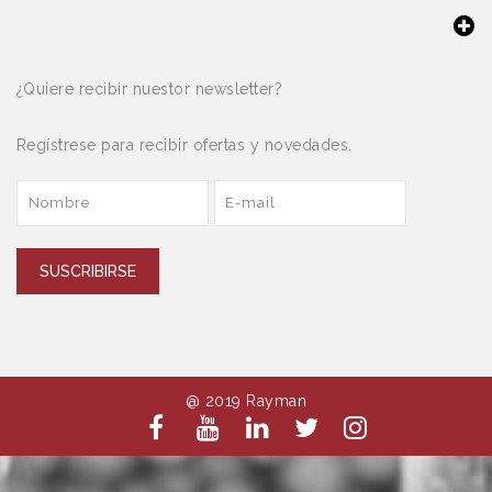
¿Quiere recibir nuestor newsletter?
Regístrese para recibir ofertas y novedades.
SUSCRIBIRSE
@ 2019 Rayman